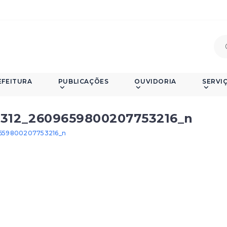
EFEITURA
PUBLICAÇÕES
OUVIDORIA
SERVI
6312_2609659800207753216_n
9659800207753216_n