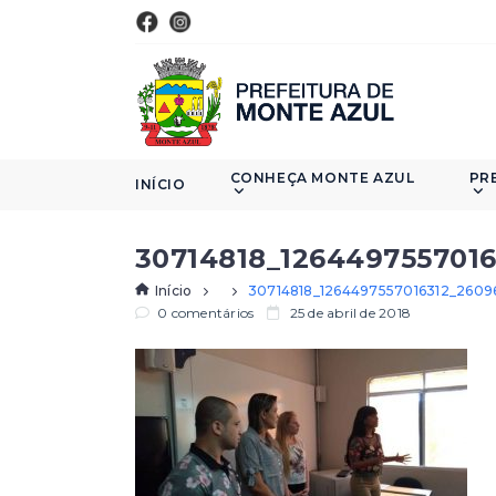
CONHEÇA MONTE AZUL
PR
INÍCIO
30714818_126449755701
Início
30714818_1264497557016312_260
0 comentários
25 de abril de 2018