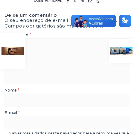
COMPARTILHAR
Deixe um comentário
O seu endereço de e-mail não será publicado.
Campos obrigatórios são marcados com
*
*
Comentário
*
Nome
*
E-mail
Salvar meus dados neste navegador para a próxima vez que