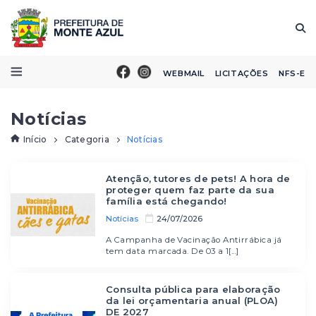
WEBMAIL
LICITAÇÕES
NFS-E
Notícias
Início
Categoria
Notícias
Atenção, tutores de pets! A hora de
proteger quem faz parte da sua
família está chegando!
Notícias
24/07/2026
A Campanha de Vacinação Antirrábica já
tem data marcada. De 03 a 1[...]
Consulta pública para elaboração
da lei orçamentaria anual (PLOA)
DE 2027