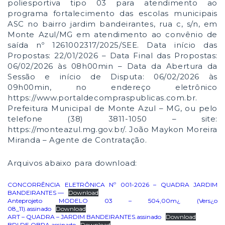
poliesportiva tipo 03 para atendimento ao
programa fortalecimento das escolas municipais
ASC no bairro jardim bandeirantes, rua c, s/n, em
Monte Azul/MG em atendimento ao convênio de
saída nº 1261002317/2025/SEE. Data início das
Propostas: 22/01/2026 – Data Final das Propostas:
06/02/2026 às 08h00min – Data da Abertura da
Sessão e início de Disputa: 06/02/2026 às
09h00min, no endereço eletrônico
https://www.portaldecompraspublicas.com.br.
Prefeitura Municipal de Monte Azul – MG, ou pelo
telefone (38) 3811-1050 – site:
https://monteazul.mg.gov.br/. João Maykon Moreira
Miranda – Agente de Contratação.
Arquivos abaixo para download:
CONCORRÊNCIA ELETRÔNICA Nº 001-2026 – QUADRA JARDIM
BANDEIRANTES —
Download
Anteprojeto MODELO 03 – 504,00m¿ (Vers¿o
08_11).assinado
Download
ART – QUADRA – JARDIM BANDEIRANTES.assinado
Download
BDI DE OBRA.assinado
Download