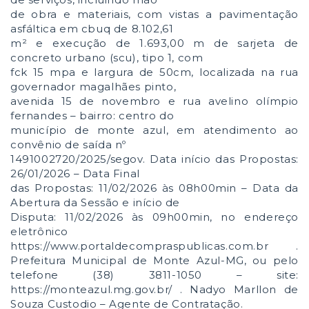
de obra e materiais, com vistas a pavimentação
asfáltica em cbuq de 8.102,61
m² e execução de 1.693,00 m de sarjeta de
concreto urbano (scu), tipo 1, com
fck 15 mpa e largura de 50cm, localizada na rua
governador magalhães pinto,
avenida 15 de novembro e rua avelino olímpio
fernandes – bairro: centro do
município de monte azul, em atendimento ao
convênio de saída nº
1491002720/2025/segov. Data início das Propostas:
26/01/2026 – Data Final
das Propostas: 11/02/2026 às 08h00min – Data da
Abertura da Sessão e início de
Disputa: 11/02/2026 às 09h00min, no endereço
eletrônico
https://www.portaldecompraspublicas.com.br .
Prefeitura Municipal de Monte Azul-MG, ou pelo
telefone (38) 3811-1050 – site:
https://monteazul.mg.gov.br/ . Nadyo Marllon de
Souza Custodio – Agente de Contratação.