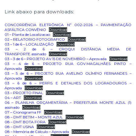
Link abaixo para downloads:
CONCORRÊNCIA ELETRÔNICA Nº 002-2026 – PAVIMENTAÇÃO
ASFÁLTICA CONVÊNIO
Download
01 – Planta de Localizacao
Download
02 – RELATORIO FOTOGRAFICO
Download
03 – 1 de 6 – LOCALIZAÇÃO
Download
03 – 2 de 6 – CROQUI DISTÂNCIA MÉDIA DE
TRANSPORTE.assinado
Download
03 – 3 de 6 – PROJETO AV.15 DE NOVEMBRO – Aprovada
Download
03 – 4 de 6 – PROJETO RUA GOV.MAGALHÃES PINTO –
Aprovada
Download
03 – 5 de 6 – PROJETO RUA AVELINO OLÍMPIO FERNANDES –
Aprovada
Download
03 – 6 de 6 – PERFIS E DETALHES DOS LOGRADOUROS –
Aprovada
Download
03 – PROJETO FINAL
Download
04 – ART
Download
06 – PLANILHA ORÇAMENTÁRIA – PREFEITURA MONTE AZUL (1)
assinado
Download
07 – Cronograma FF
Download
08 – DMT BETIM – MONTE AZUL
Download
08 – DMT BOTA FORA
Download
08 – DMT USINA
Download
08 – Memória de Cálculo – Aprovada
Download