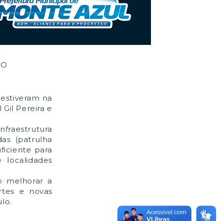
DO
 estiveram na
Gil Pereira e
nfraestrutura
as (patrulha
iciente para
 localidades
o melhorar a
rtes e novas
lo.