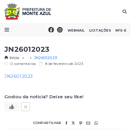
WEBMAIL
LICITAÇÕES
NFS-E
JN26012023
Início
JN26012023
0 comentários
8 de fevereiro de 2023
JN26012023
Gostou da notícia? Deixe seu like!
0
COMPARTILHAR