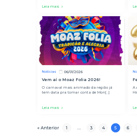
Leia mais
Le
Notícias
No
06/01/2026
Vem aí o Moaz Folia 2026!
F
O carnaval mais animado da região já
A 
tem data pra tomar conta de Mon[...]
Hi
Leia mais
Le
« Anterior
1
…
3
4
5
6