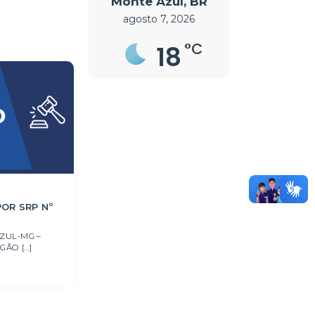
Monte Azul, BR
agosto 7, 2026
°C
18
OR SRP Nº
ZUL-MG –
ÃO [...]