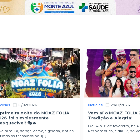
tícias
Notícias
15/02/2026
29/01/2026
 primeira noite do MOAZ FOLIA
Vem aí o MOAZ FOLIA 
026 foi simplesmente
Tradição e Alegria!
nesquecível! 🎭🔥
De 14 a 16 de fevereiro, na 
ve família, dança, cerveja gelada, Katita
Pernambuco, e dia 17, no Paje
rindo os trabalhos aqu[...]