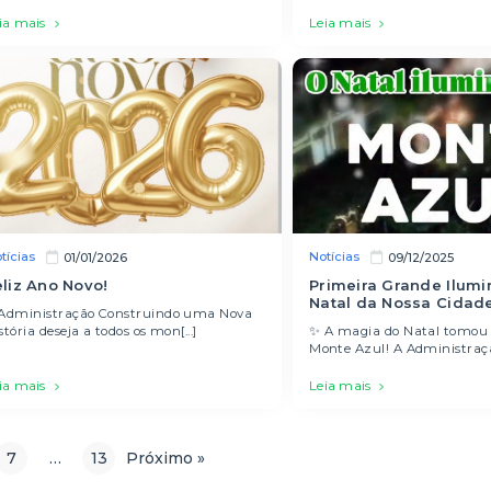
ia mais
Leia mais
tícias
Notícias
01/01/2026
09/12/2025
eliz Ano Novo!
Primeira Grande Ilum
Natal da Nossa Cidade
Administração Construindo uma Nova
stória deseja a todos os mon[...]
✨ A magia do Natal tomou 
Monte Azul! A Administração
ia mais
Leia mais
7
…
13
Próximo »