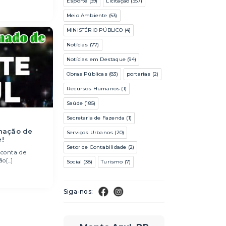
Esporte (39)
Licitação (357)
Meio Ambiente (53)
MINISTÉRIO PÚBLICO (4)
Notícias (77)
Notícias em Destaque (94)
Obras Públicas (83)
portarias (2)
Recursos Humanos (1)
Saúde (185)
Secretaria de Fazenda (1)
inação de
Serviços Urbanos (20)
!
Setor de Contabilidade (2)
conta de
[...]
Social (38)
Turismo (7)
Siga-nos: