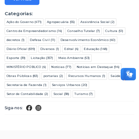
Categorias:
Ação do Governo (471)
Agropecuária (55)
Assistência Social (2)
Centro de Empreendedorismo (14)
Conselho Tutelar (7)
Cultura (51)
decretos (1)
Defesa Civil (11)
Desenvolvimento Econômico (40)
Diário Oficial (699)
Diversos (1)
Edital (4)
Educação (148)
Esporte (39)
Licitação (357)
Meio Ambiente (53)
MINISTÉRIO PÚBLICO (4)
Notícias (77)
Notícias em Destaque (94)
Obras Públicas (83)
portarias (2)
Recursos Humanos (1)
Saúde (185)
Secretaria de Fazenda (1)
Serviços Urbanos (20)
Setor de Contabilidade (2)
Social (38)
Turismo (7)
Siga-nos: