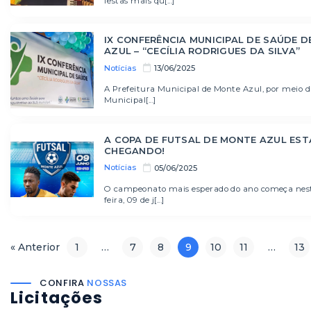
festas mais qu[...]
IX CONFERÊNCIA MUNICIPAL DE SAÚDE 
AZUL – “CECÍLIA RODRIGUES DA SILVA”
Notícias
13/06/2025
A Prefeitura Municipal de Monte Azul, por meio d
Municipal[...]
A COPA DE FUTSAL DE MONTE AZUL EST
CHEGANDO!
Notícias
05/06/2025
O campeonato mais esperado do ano começa nes
feira, 09 de j[...]
« Anterior
1
…
7
8
9
10
11
…
13
CONFIRA
NOSSAS
Licitações